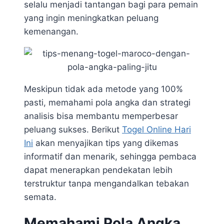
selalu menjadi tantangan bagi para pemain
yang ingin meningkatkan peluang
kemenangan.
Meskipun tidak ada metode yang 100%
pasti, memahami pola angka dan strategi
analisis bisa membantu memperbesar
peluang sukses. Berikut
Togel Online Hari
Ini
akan menyajikan tips yang dikemas
informatif dan menarik, sehingga pembaca
dapat menerapkan pendekatan lebih
terstruktur tanpa mengandalkan tebakan
semata.
Memahami Pola Angka