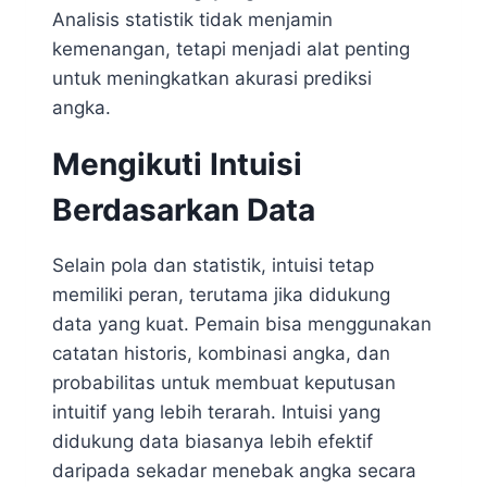
Analisis statistik tidak menjamin
kemenangan, tetapi menjadi alat penting
untuk meningkatkan akurasi prediksi
angka.
Mengikuti Intuisi
Berdasarkan Data
Selain pola dan statistik, intuisi tetap
memiliki peran, terutama jika didukung
data yang kuat. Pemain bisa menggunakan
catatan historis, kombinasi angka, dan
probabilitas untuk membuat keputusan
intuitif yang lebih terarah. Intuisi yang
didukung data biasanya lebih efektif
daripada sekadar menebak angka secara