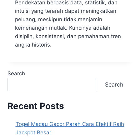
Pendekatan berbasis data, statistik, dan
intuisi yang terarah dapat meningkatkan
peluang, meskipun tidak menjamin
kemenangan mutlak. Kuncinya adalah
disiplin, konsistensi, dan pemahaman tren
angka historis.
Search
Search
Recent Posts
Togel Macau Gacor Parah Cara Efektif Raih
Jackpot Besar