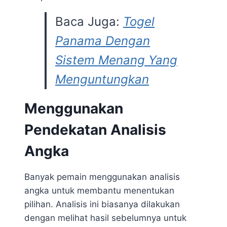
Baca Juga:
Togel
Panama Dengan
Sistem Menang Yang
Menguntungkan
Menggunakan
Pendekatan Analisis
Angka
Banyak pemain menggunakan analisis
angka untuk membantu menentukan
pilihan. Analisis ini biasanya dilakukan
dengan melihat hasil sebelumnya untuk