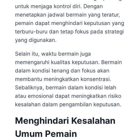
untuk menjaga kontrol diri. Dengan
menetapkan jadwal bermain yang teratur,
pemain dapat menghindari keputusan yang
terburu-buru dan tetap fokus pada strategi
yang digunakan.
Selain itu, waktu bermain juga
memengaruhi kualitas keputusan. Bermain
dalam kondisi tenang dan fokus akan
membantu meningkatkan konsentrasi.
Sebaliknya, bermain dalam kondisi lelah
atau emosional dapat meningkatkan risiko
kesalahan dalam pengambilan keputusan.
Menghindari Kesalahan
Umum Pemain