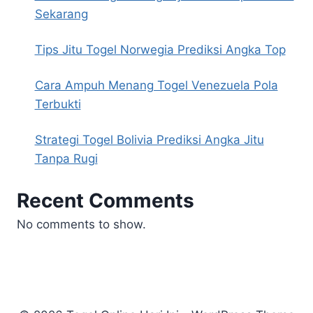
Sekarang
Tips Jitu Togel Norwegia Prediksi Angka Top
Cara Ampuh Menang Togel Venezuela Pola
Terbukti
Strategi Togel Bolivia Prediksi Angka Jitu
Tanpa Rugi
Recent Comments
No comments to show.