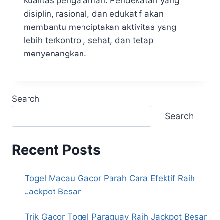
kualitas pengalaman. Pendekatan yang
disiplin, rasional, dan edukatif akan
membantu menciptakan aktivitas yang
lebih terkontrol, sehat, dan tetap
menyenangkan.
Search
Search
Recent Posts
Togel Macau Gacor Parah Cara Efektif Raih
Jackpot Besar
Trik Gacor Togel Paraguay Raih Jackpot Besar