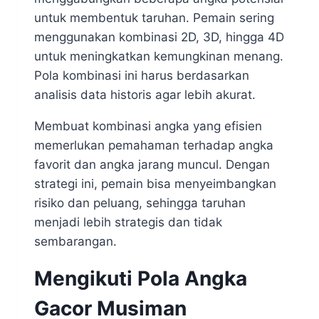
untuk membentuk taruhan. Pemain sering
menggunakan kombinasi 2D, 3D, hingga 4D
untuk meningkatkan kemungkinan menang.
Pola kombinasi ini harus berdasarkan
analisis data historis agar lebih akurat.
Membuat kombinasi angka yang efisien
memerlukan pemahaman terhadap angka
favorit dan angka jarang muncul. Dengan
strategi ini, pemain bisa menyeimbangkan
risiko dan peluang, sehingga taruhan
menjadi lebih strategis dan tidak
sembarangan.
Mengikuti Pola Angka
Gacor Musiman