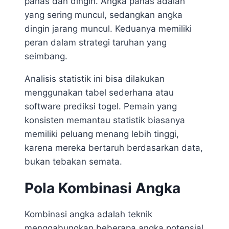
panas dan dingin. Angka panas adalah
yang sering muncul, sedangkan angka
dingin jarang muncul. Keduanya memiliki
peran dalam strategi taruhan yang
seimbang.
Analisis statistik ini bisa dilakukan
menggunakan tabel sederhana atau
software prediksi togel. Pemain yang
konsisten memantau statistik biasanya
memiliki peluang menang lebih tinggi,
karena mereka bertaruh berdasarkan data,
bukan tebakan semata.
Pola Kombinasi Angka
Kombinasi angka adalah teknik
menggabungkan beberapa angka potensial