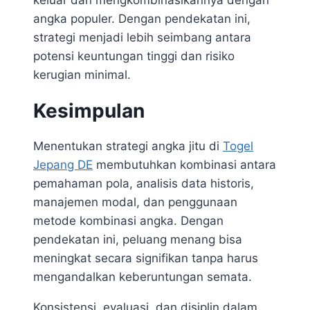
angka populer. Dengan pendekatan ini,
strategi menjadi lebih seimbang antara
potensi keuntungan tinggi dan risiko
kerugian minimal.
Kesimpulan
Menentukan strategi angka jitu di
Togel
Jepang DE
membutuhkan kombinasi antara
pemahaman pola, analisis data historis,
manajemen modal, dan penggunaan
metode kombinasi angka. Dengan
pendekatan ini, peluang menang bisa
meningkat secara signifikan tanpa harus
mengandalkan keberuntungan semata.
Konsistensi, evaluasi, dan disiplin dalam