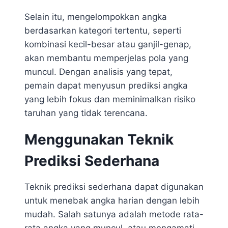
Selain itu, mengelompokkan angka
berdasarkan kategori tertentu, seperti
kombinasi kecil-besar atau ganjil-genap,
akan membantu memperjelas pola yang
muncul. Dengan analisis yang tepat,
pemain dapat menyusun prediksi angka
yang lebih fokus dan meminimalkan risiko
taruhan yang tidak terencana.
Menggunakan Teknik
Prediksi Sederhana
Teknik prediksi sederhana dapat digunakan
untuk menebak angka harian dengan lebih
mudah. Salah satunya adalah metode rata-