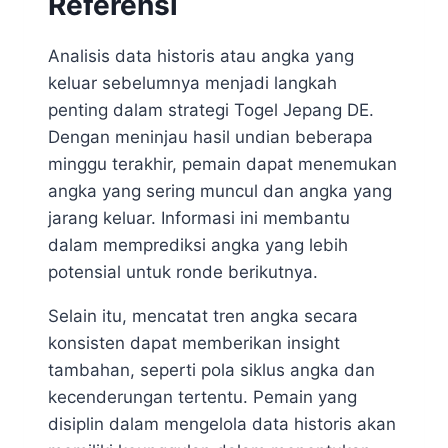
Referensi
Analisis data historis atau angka yang
keluar sebelumnya menjadi langkah
penting dalam strategi Togel Jepang DE.
Dengan meninjau hasil undian beberapa
minggu terakhir, pemain dapat menemukan
angka yang sering muncul dan angka yang
jarang keluar. Informasi ini membantu
dalam memprediksi angka yang lebih
potensial untuk ronde berikutnya.
Selain itu, mencatat tren angka secara
konsisten dapat memberikan insight
tambahan, seperti pola siklus angka dan
kecenderungan tertentu. Pemain yang
disiplin dalam mengelola data historis akan