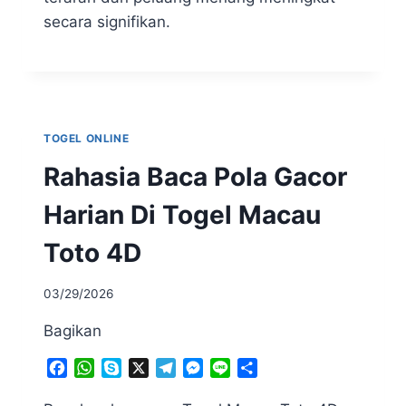
secara signifikan.
TOGEL ONLINE
Rahasia Baca Pola Gacor
Harian Di Togel Macau
Toto 4D
03/29/2026
Bagikan
Facebook
WhatsApp
Skype
X
Telegram
Messenger
Line
Share