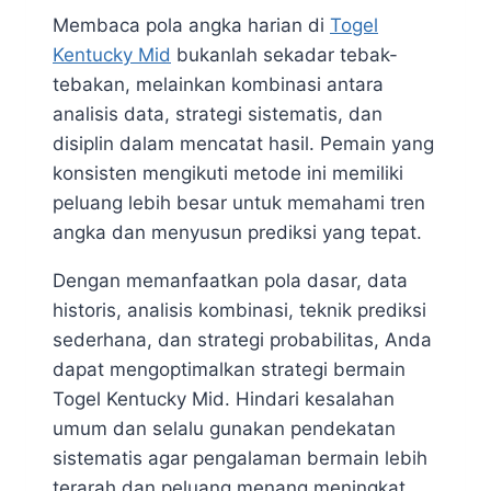
Membaca pola angka harian di
Togel
Kentucky Mid
bukanlah sekadar tebak-
tebakan, melainkan kombinasi antara
analisis data, strategi sistematis, dan
disiplin dalam mencatat hasil. Pemain yang
konsisten mengikuti metode ini memiliki
peluang lebih besar untuk memahami tren
angka dan menyusun prediksi yang tepat.
Dengan memanfaatkan pola dasar, data
historis, analisis kombinasi, teknik prediksi
sederhana, dan strategi probabilitas, Anda
dapat mengoptimalkan strategi bermain
Togel Kentucky Mid. Hindari kesalahan
umum dan selalu gunakan pendekatan
sistematis agar pengalaman bermain lebih
terarah dan peluang menang meningkat