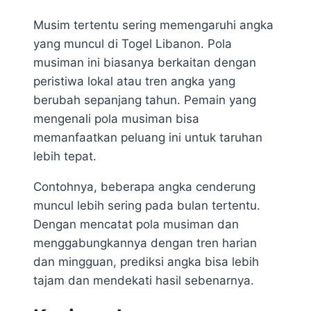
Musim tertentu sering memengaruhi angka
yang muncul di Togel Libanon. Pola
musiman ini biasanya berkaitan dengan
peristiwa lokal atau tren angka yang
berubah sepanjang tahun. Pemain yang
mengenali pola musiman bisa
memanfaatkan peluang ini untuk taruhan
lebih tepat.
Contohnya, beberapa angka cenderung
muncul lebih sering pada bulan tertentu.
Dengan mencatat pola musiman dan
menggabungkannya dengan tren harian
dan mingguan, prediksi angka bisa lebih
tajam dan mendekati hasil sebenarnya.