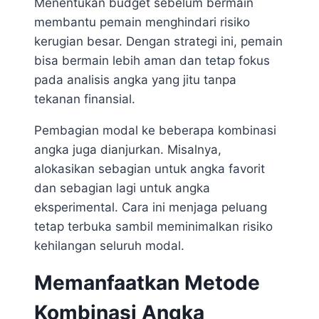
Menentukan budget sebelum bermain
membantu pemain menghindari risiko
kerugian besar. Dengan strategi ini, pemain
bisa bermain lebih aman dan tetap fokus
pada analisis angka yang jitu tanpa
tekanan finansial.
Pembagian modal ke beberapa kombinasi
angka juga dianjurkan. Misalnya,
alokasikan sebagian untuk angka favorit
dan sebagian lagi untuk angka
eksperimental. Cara ini menjaga peluang
tetap terbuka sambil meminimalkan risiko
kehilangan seluruh modal.
Memanfaatkan Metode
Kombinasi Angka