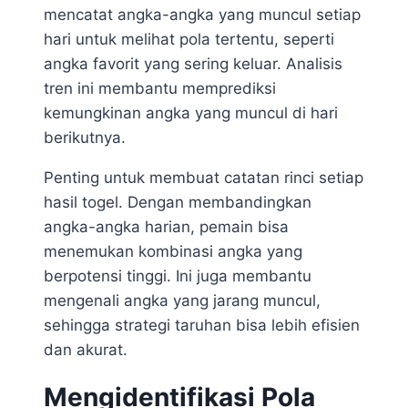
mencatat angka-angka yang muncul setiap
hari untuk melihat pola tertentu, seperti
angka favorit yang sering keluar. Analisis
tren ini membantu memprediksi
kemungkinan angka yang muncul di hari
berikutnya.
Penting untuk membuat catatan rinci setiap
hasil togel. Dengan membandingkan
angka-angka harian, pemain bisa
menemukan kombinasi angka yang
berpotensi tinggi. Ini juga membantu
mengenali angka yang jarang muncul,
sehingga strategi taruhan bisa lebih efisien
dan akurat.
Mengidentifikasi Pola