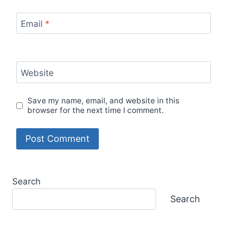
Email
*
Website
Save my name, email, and website in this
browser for the next time I comment.
Search
Search