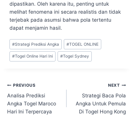
dipastikan. Oleh karena itu, penting untuk
melihat fenomena ini secara realistis dan tidak
terjebak pada asumsi bahwa pola tertentu
dapat menjamin hasil.
Post
#
Strategi Prediksi Angka
#
TOGEL ONLINE
Tags:
#
Togel Online Hari Ini
#
Togel Sydney
Post
PREVIOUS
NEXT
Analisa Prediksi
Strategi Baca Pola
navigation
Angka Togel Maroco
Angka Untuk Pemula
Hari Ini Terpercaya
Di Togel Hong Kong