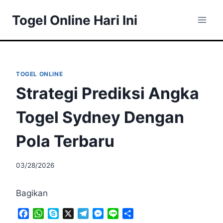
Skip
Togel Online Hari Ini
to
content
TOGEL ONLINE
Strategi Prediksi Angka
Togel Sydney Dengan
Pola Terbaru
03/28/2026
Bagikan
F
W
S
X
T
M
L
S