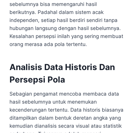
sebelumnya bisa memengaruhi hasil
berikutnya. Padahal dalam sistem acak
independen, setiap hasil berdiri sendiri tanpa
hubungan langsung dengan hasil sebelumnya.
Kesalahan persepsi inilah yang sering membuat
orang merasa ada pola tertentu.
Analisis Data Historis Dan
Persepsi Pola
Sebagian pengamat mencoba membaca data
hasil sebelumnya untuk menemukan
kecenderungan tertentu. Data historis biasanya
ditampilkan dalam bentuk deretan angka yang
kemudian dianalisis secara visual atau statistik