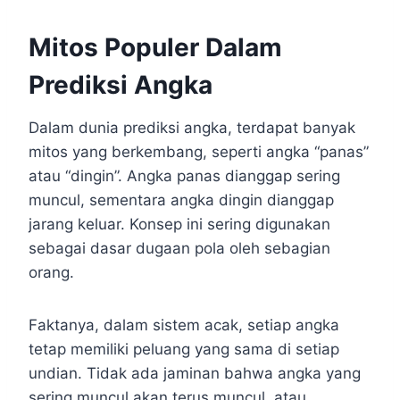
Mitos Populer Dalam
Prediksi Angka
Dalam dunia prediksi angka, terdapat banyak
mitos yang berkembang, seperti angka “panas”
atau “dingin”. Angka panas dianggap sering
muncul, sementara angka dingin dianggap
jarang keluar. Konsep ini sering digunakan
sebagai dasar dugaan pola oleh sebagian
orang.
Faktanya, dalam sistem acak, setiap angka
tetap memiliki peluang yang sama di setiap
undian. Tidak ada jaminan bahwa angka yang
sering muncul akan terus muncul, atau