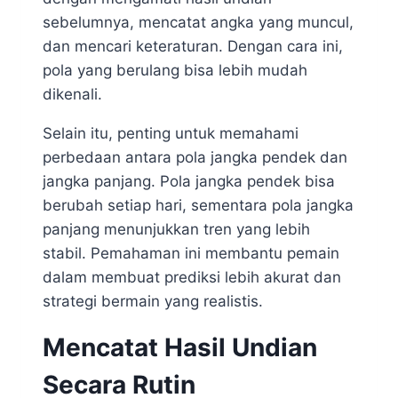
sebelumnya, mencatat angka yang muncul,
dan mencari keteraturan. Dengan cara ini,
pola yang berulang bisa lebih mudah
dikenali.
Selain itu, penting untuk memahami
perbedaan antara pola jangka pendek dan
jangka panjang. Pola jangka pendek bisa
berubah setiap hari, sementara pola jangka
panjang menunjukkan tren yang lebih
stabil. Pemahaman ini membantu pemain
dalam membuat prediksi lebih akurat dan
strategi bermain yang realistis.
Mencatat Hasil Undian
Secara Rutin