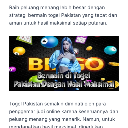
a
h
k
e
e
i
h
c
a
y
l
s
n
a
Raih peluang menang lebih besar dengan
e
t
p
e
s
e
r
strategi bermain togel Pakistan yang tepat dan
b
s
e
g
e
e
aman untuk hasil maksimal setiap putaran.
o
A
r
n
o
p
a
g
k
p
m
e
r
Togel Pakistan semakin diminati oleh para
penggemar judi online karena keseruannya dan
peluang menang yang menarik. Namun, untuk
mendapatkan hasil maksimal, diperlukan