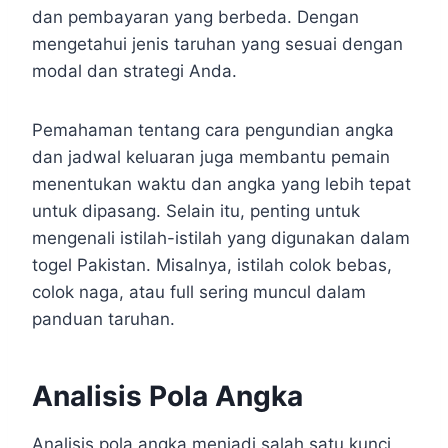
dan pembayaran yang berbeda. Dengan
mengetahui jenis taruhan yang sesuai dengan
modal dan strategi Anda.
Pemahaman tentang cara pengundian angka
dan jadwal keluaran juga membantu pemain
menentukan waktu dan angka yang lebih tepat
untuk dipasang. Selain itu, penting untuk
mengenali istilah-istilah yang digunakan dalam
togel Pakistan. Misalnya, istilah colok bebas,
colok naga, atau full sering muncul dalam
panduan taruhan.
Analisis Pola Angka
Analisis pola angka menjadi salah satu kunci