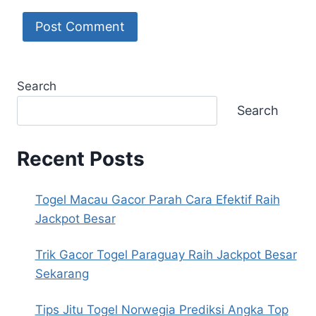
Search
Search
Recent Posts
Togel Macau Gacor Parah Cara Efektif Raih
Jackpot Besar
Trik Gacor Togel Paraguay Raih Jackpot Besar
Sekarang
Tips Jitu Togel Norwegia Prediksi Angka Top