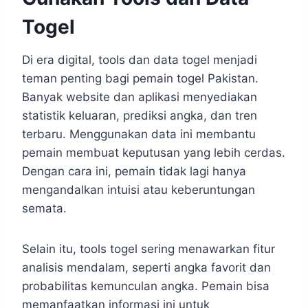
Togel
Di era digital, tools dan data togel menjadi
teman penting bagi pemain togel Pakistan.
Banyak website dan aplikasi menyediakan
statistik keluaran, prediksi angka, dan tren
terbaru. Menggunakan data ini membantu
pemain membuat keputusan yang lebih cerdas.
Dengan cara ini, pemain tidak lagi hanya
mengandalkan intuisi atau keberuntungan
semata.
Selain itu, tools togel sering menawarkan fitur
analisis mendalam, seperti angka favorit dan
probabilitas kemunculan angka. Pemain bisa
memanfaatkan informasi ini untuk