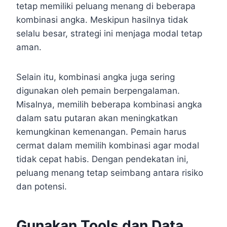
tetap memiliki peluang menang di beberapa
kombinasi angka. Meskipun hasilnya tidak
selalu besar, strategi ini menjaga modal tetap
aman.
Selain itu, kombinasi angka juga sering
digunakan oleh pemain berpengalaman.
Misalnya, memilih beberapa kombinasi angka
dalam satu putaran akan meningkatkan
kemungkinan kemenangan. Pemain harus
cermat dalam memilih kombinasi agar modal
tidak cepat habis. Dengan pendekatan ini,
peluang menang tetap seimbang antara risiko
dan potensi.
Gunakan Tools dan Data