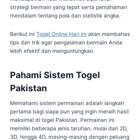
strategi bermain yang tepat serta pemahaman
mendalam tentang pola dan statistik angka.
Berikut ini
Togel Online Hari Ini
akan membahas
tips dan trik agar pengalaman bermain Anda
lebih efektif dan menguntungkan.
Pahami Sistem Togel
Pakistan
Memahami sistem permainan adalah langkah
pertama bagi siapa pun yang ingin meraih hasil
maksimal di togel Pakistan. Permainan ini
memiliki beberapa jenis taruhan, mulai dari 2D,
3D, hingga 4D, masing-masing dengan peluang