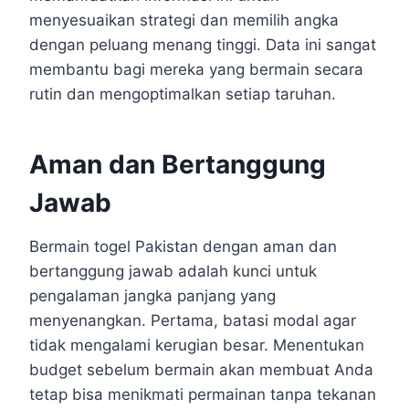
menyesuaikan strategi dan memilih angka
dengan peluang menang tinggi. Data ini sangat
membantu bagi mereka yang bermain secara
rutin dan mengoptimalkan setiap taruhan.
Aman dan Bertanggung
Jawab
Bermain togel Pakistan dengan aman dan
bertanggung jawab adalah kunci untuk
pengalaman jangka panjang yang
menyenangkan. Pertama, batasi modal agar
tidak mengalami kerugian besar. Menentukan
budget sebelum bermain akan membuat Anda
tetap bisa menikmati permainan tanpa tekanan