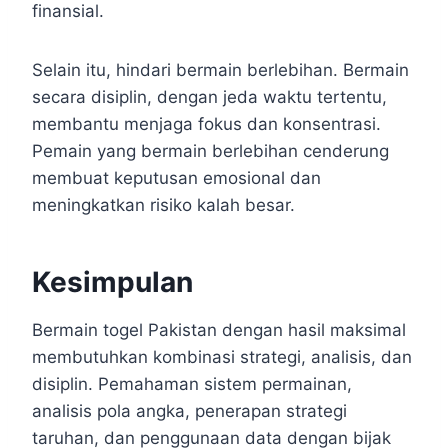
finansial.
Selain itu, hindari bermain berlebihan. Bermain
secara disiplin, dengan jeda waktu tertentu,
membantu menjaga fokus dan konsentrasi.
Pemain yang bermain berlebihan cenderung
membuat keputusan emosional dan
meningkatkan risiko kalah besar.
Kesimpulan
Bermain togel Pakistan dengan hasil maksimal
membutuhkan kombinasi strategi, analisis, dan
disiplin. Pemahaman sistem permainan,
analisis pola angka, penerapan strategi
taruhan, dan penggunaan data dengan bijak