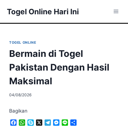
Skip
Togel Online Hari Ini
to
content
TOGEL ONLINE
Bermain di Togel
Pakistan Dengan Hasil
Maksimal
04/08/2026
Bagikan
F
W
S
X
T
M
L
S