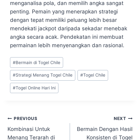
menganalisa pola, dan memilih angka sangat
penting. Pemain yang menerapkan strategi
dengan tepat memiliki peluang lebih besar
mendekati jackpot daripada sekadar menebak
angka secara acak. Pendekatan ini membuat
permainan lebih menyenangkan dan rasional.
Post
#
Bermain di Togel Chile
Tags:
#
Strategi Menang Togel Chile
#
Togel Chile
#
Togel Online Hari Ini
Post
PREVIOUS
NEXT
Kombinasi Untuk
Bermain Dengan Hasil
navigation
Menang Terarah di
Konsisten di Togel