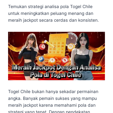
a
h
k
e
e
i
h
c
a
y
l
s
n
a
Temukan strategi analisa pola Togel Chile
e
t
p
e
s
e
r
untuk meningkatkan peluang menang dan
b
s
e
g
e
e
meraih jackpot secara cerdas dan konsisten.
o
A
r
n
o
p
a
g
k
p
m
e
r
Togel Chile bukan hanya sekadar permainan
angka. Banyak pemain sukses yang mampu
meraih jackpot karena memahami pola dan
strategi yang tepat. Dengan pendekatan