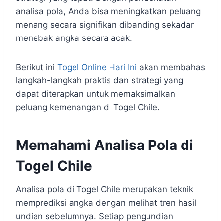
analisa pola, Anda bisa meningkatkan peluang
menang secara signifikan dibanding sekadar
menebak angka secara acak.
Berikut ini
Togel Online Hari Ini
akan membahas
langkah-langkah praktis dan strategi yang
dapat diterapkan untuk memaksimalkan
peluang kemenangan di Togel Chile.
Memahami Analisa Pola di
Togel Chile
Analisa pola di Togel Chile merupakan teknik
memprediksi angka dengan melihat tren hasil
undian sebelumnya. Setiap pengundian