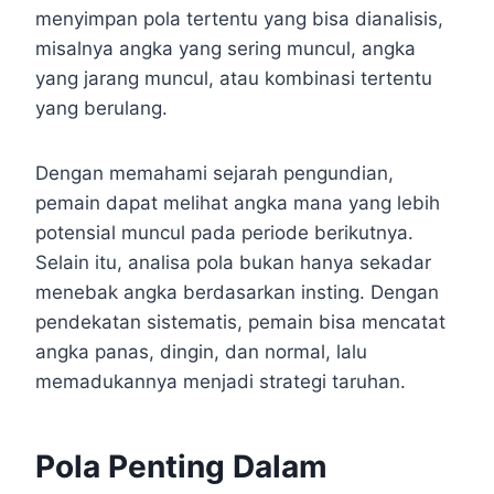
menyimpan pola tertentu yang bisa dianalisis,
misalnya angka yang sering muncul, angka
yang jarang muncul, atau kombinasi tertentu
yang berulang.
Dengan memahami sejarah pengundian,
pemain dapat melihat angka mana yang lebih
potensial muncul pada periode berikutnya.
Selain itu, analisa pola bukan hanya sekadar
menebak angka berdasarkan insting. Dengan
pendekatan sistematis, pemain bisa mencatat
angka panas, dingin, dan normal, lalu
memadukannya menjadi strategi taruhan.
Pola Penting Dalam