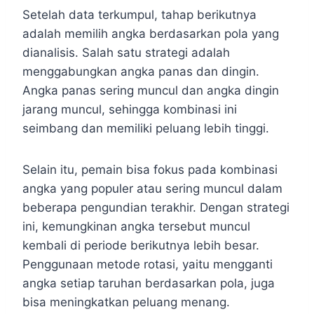
Setelah data terkumpul, tahap berikutnya
adalah memilih angka berdasarkan pola yang
dianalisis. Salah satu strategi adalah
menggabungkan angka panas dan dingin.
Angka panas sering muncul dan angka dingin
jarang muncul, sehingga kombinasi ini
seimbang dan memiliki peluang lebih tinggi.
Selain itu, pemain bisa fokus pada kombinasi
angka yang populer atau sering muncul dalam
beberapa pengundian terakhir. Dengan strategi
ini, kemungkinan angka tersebut muncul
kembali di periode berikutnya lebih besar.
Penggunaan metode rotasi, yaitu mengganti
angka setiap taruhan berdasarkan pola, juga
bisa meningkatkan peluang menang.