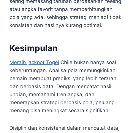
sering memasang taruhan berdasarkan feeling
atau angka favorit tanpa memperhitungkan
pola yang ada, sehingga strategi menjadi tidak
konsisten dan hasilnya kurang optimal.
Kesimpulan
Meraih jackpot Togel
Chile bukan hanya soal
keberuntungan. Analisa pola memungkinkan
pemain membuat prediksi yang lebih terarah
dan berbasis data. Dengan mencatat hasil
undian, memahami tren angka, dan
menerapkan strategi berbasis pola, peluang
menang bisa meningkat secara signifikan.
Disiplin dan konsistensi dalam mencatat data,